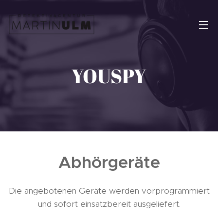
YOUSPY
Abhörgeräte
Die angebotenen Geräte werden vorprogrammiert
und sofort einsatzbereit ausgeliefert.