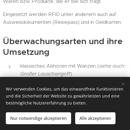
Waren bzw. Produkte, die er bei sich trägt.
Eingesetzt werden RFID unter anderem auch auf
Ausweisdokumenten (Reisepass) und in Geldkarten.
Überwachungsarten und ihre
Umsetzung
klassisches Abhören mit Wanzen (
siehe auch:
Großer Lauschangriff
)
Telekommunikationsüberwachung
Wir verwenden Cookies, um das einwandfreie Funktionieren
IMSI-Catcher (Erstellung von
und die Sicherheit der Website zu gewährleisten und eine
Bewegungsprofilen)
bestmögliche Nutzererfahrung zu bieten.
E-Mail-Überwachung
Nur notwendige akzeptieren
Alle akzeptieren
Videoüberwachung
Satellitenüberwachung